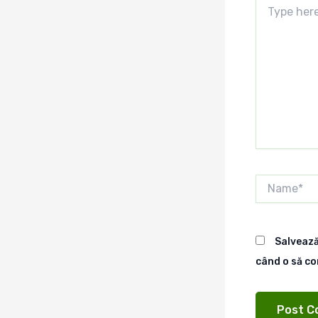
Type
here..
Name*
Salvează
când o să c