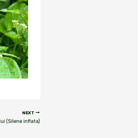
NEXT
i (Silene inflata)