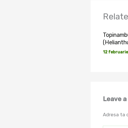
Relat
Topinambu
(Helianth
12 februari
Leave 
Adresa ta d