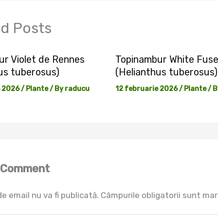
ed Posts
r Violet de Rennes
Topinambur White Fus
us tuberosus)
(Helianthus tuberosus)
e 2026
/
Plante
/ By
raducu
12 februarie 2026
/
Plante
/ 
a Comment
e email nu va fi publicată.
Câmpurile obligatorii sunt ma