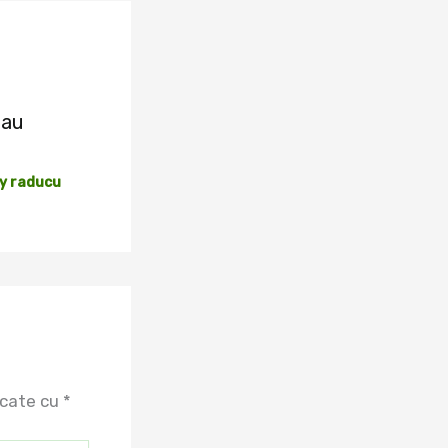
eau
By
raducu
rcate cu
*