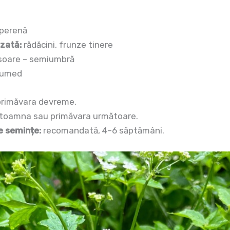
 perenă
izată:
rădăcini, frunze tinere
soare – semiumbră
 umed
rimăvara devreme.
toamna sau primăvara următoare.
e semințe:
recomandată, 4–6 săptămâni.