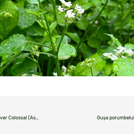
Sparanghel Conover Colossal (Asparagus officinalis)
Gușa porumbelulu